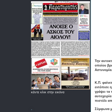
Την αυτοκτ
οποίου βρ
Αστυνομία.
Κ.Π. φαίνε
εντόπισε η
γράψει τα
κάντε κλικ στην εικόνα
αυτοχειρία
πιστόλι α
.
Σύμφωνα με