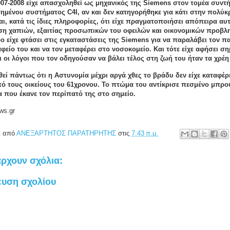
07-2008 είχε απασχοληθεί ως μηχανικός της Siemens στον τομέα συντ
μένου συστήματος C4I, αν και δεν κατηγορήθηκε για κάτι στην πολύ
αι, κατά τις ίδιες πληροφορίες, ότι είχε πραγματοποιήσει απόπειρα αυ
ση χαπιών, εξαιτίας προσωπικών του οφειλών και οικονομικών προβλη
 είχε φτάσει στις εγκαταστάσεις της Siemens για να παραλάβει τον π
φείο του και να τον μεταφέρει στο νοσοκομείο. Και τότε είχε αφήσει σ
ι οι λόγοι που τον οδηγούσαν να βάλει τέλος στη ζωή του ήταν τα χρέη
εί πάντως ότι η Αστυνομία μέχρι αργά χθες το βράδυ δεν είχε καταφέρε
πό τους οικείους του 61χρονου. Το πτώμα του αντίκρισε πεσμένο μπρ
α που έκανε τον περίπατό της στο σημείο.
ws.gr
ε από
ΑΝΕΞΑΡΤΗΤΟΣ ΠΑΡΑΤΗΡΗΤΗΣ
στις
7:43 π.μ.
ρχουν σχόλια:
ευση σχολίου