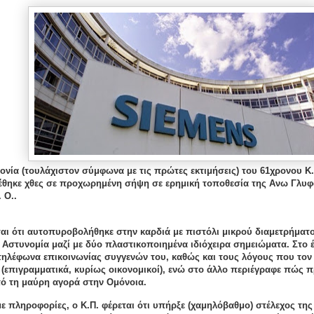
ονία (τουλάχιστον σύμφωνα με τις πρώτες εκτιμήσεις) του 61χρονου Κ
έθηκε χθες σε προχωρημένη σήψη σε ερημική τοποθεσία της Ανω Γλυφ
 Ο..
ται ότι αυτοπυροβολήθηκε στην καρδιά με πιστόλι μικρού διαμετρήματο
 Αστυνομία μαζί με δύο πλαστικοποιημένα ιδιόχειρα σημειώματα. Στο έν
 τηλέφωνα επικοινωνίας συγγενών του, καθώς και τους λόγους που το
 (επιγραμματικά, κυρίως οικονομικοί), ενώ στο άλλο περιέγραφε πώς 
πό τη μαύρη αγορά στην Ομόνοια.
 πληροφορίες, ο Κ.Π. φέρεται ότι υπήρξε (χαμηλόβαθμο) στέλεχος της