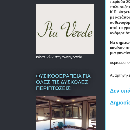
περίοδο 20
πολυσυζητη
Κ.Π. Φέρετ
με κατάπο
ασθενοφόρο
από το γρα
ανέφερε ότ
Να σημειωθ
κανέναν α
μια γυναίκ
κάντε κλικ στη φωτογραφία
espressone
ΦΥΣΙΚΟΘΕΡΑΠΕΙΑ ΓΙΑ
Αναρτήθηκ
ΟΛΕΣ ΤΙΣ ΔΥΣΚΟΛΕΣ
ΠΕΡΙΠΤΩΣΕΙΣ!
Δεν υπά
Δημοσί