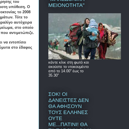
ήρησης του
ΜΕΙΟΝΟΤΗΤΑ"
κροτη υπόθεση. Ο
τοκτονίας το 2008
μάτων. Τότε το
αραλίγο αυτόχειρα
ημείωμα, στο οποίο
 που αντιμετώπιζε.
ι να εντοπίσει
ούμυτα στο έδαφος
κάντε κλικ στη φωτό και
ακούστε το ντοκουμέντο
από το 14.00'' έως το
35.30''
ΣΟΚ! ΟΙ
ΔΑΝΕΙΣΤΕΣ ΔΕΝ
ΘΑ ΑΦΗΣΟΥΝ
ΤΟΥΣ ΕΛΛΗΝΕΣ
ΟΥΤΕ
ΜΕ...ΠΑΤΙΝΙ! ΘΑ