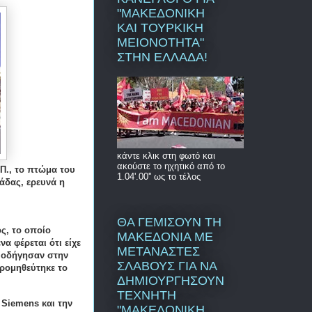
"ΜΑΚΕΔΟΝΙΚΗ
ΚΑΙ ΤΟΥΡΚΙΚΗ
ΜΕΙΟΝΟΤΗΤΑ"
ΣΤΗΝ ΕΛΛΑΔΑ!
κάντε κλικ στη φωτό και
ακούστε το ηχητικό από το
.Π., το πτώμα του
1.04'.00'' ως το τέλος
άδας, ερευνά η
ΘΑ ΓΕΜΙΣΟΥΝ ΤΗ
ς, το οποίο
ΜΑΚΕΔΟΝΙΑ ΜΕ
α φέρεται ότι είχε
ΜΕΤΑΝΑΣΤΕΣ
ν οδήγησαν στην
ΣΛΑΒΟΥΣ ΓΙΑ ΝΑ
προμηθεύτηκε το
ΔΗΜΙΟΥΡΓΗΣΟΥΝ
ΤΕΧΝΗΤΗ
 Siemens και την
"ΜΑΚΕΔΟΝΙΚΗ