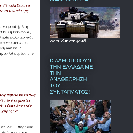
 στ΄ αλήθεια να
τε περισσότερη
μόνο μετά ήρθε η
τινική εκκλησία,
λησία καλλιεργούν
κάντε κλικ στη φωτό!
το πνευματικό το
κή όσο και η
η, αλλά κυρίως την
ΙΣΛΑΜΟΠΟΙΟΥΝ
ΤΗΝ ΕΛΛΑΔΑ ΜΕ
ΤΗΝ
ΑΝΑΘΕΩΡΗΣΗ
ΤΟΥ
ΣΥΝΤΑΓΜΑΤΟΣ!
σας θυμίζουν κάπως
ότι τον εκφράζει
ώς είναι δυνατόν
 χωρίς να
ε ότι δεν μπορούμε
. Ακόμα και στην