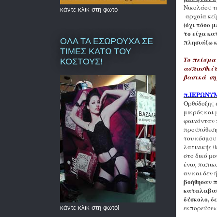
Νικολάου τ
κάντε κλικ στη φωτό
αρχαία κεί
(όχι τόσο 
το είχα κα
ΟΛΑ ΤΑ ΕΣΩΡΟΥΧΑ ΣΕ
πλησιάζω κ
ΤΙΜΕΣ ΚΑΤΩ ΤΟΥ
Το πείσμα 
ΚΟΣΤΟΥΣ!
ασπασθείτ
βασικά σημ
π.Ι
E
ΡΩΝΥ
Ορθόδοξης 
μικρός και 
φαινόνταν π
προϋπόθεση
του κόσμου 
λατινικής 
στο δικό μ
ένας παπικό
αν και δεν 
βοήθησαν π
καταλαβαίν
δύσκολο, δ
εκπορεύσεω
κάντε κλικ στη φωτό!