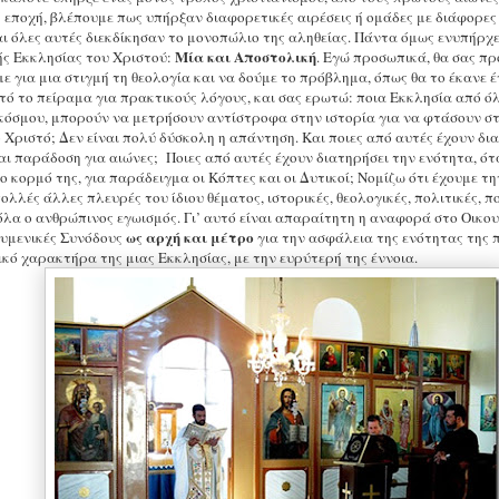
 εποχή, βλέπουμε πως υπήρξαν διαφορετικές αιρέσεις ή ομάδες με διάφορες 
αι όλες αυτές διεκδίκησαν το μονοπώλιο της αληθείας. Πάντα όμως ενυπήρχ
Μία και Αποστολική
ς Εκκλησίας του Χριστού:
. Εγώ προσωπικά, θα σας πρ
 για μια στιγμή τη θεολογία και να δούμε το πρόβλημα, όπως θα το έκανε 
ό το πείραμα για πρακτικούς λόγους, και σας ερωτώ: ποια Εκκλησία από όλε
 κόσμου, μπορούν να μετρήσουν αντίστροφα στην ιστορία για να φτάσουν σ
ο Χριστό; Δεν είναι πολύ δύσκολη η απάντηση. Και ποιες από αυτές έχουν δια
αι παράδοση για αιώνες; Ποιες από αυτές έχουν διατηρήσει την ενότητα, ότ
ο κορμό της, για παράδειγμα οι Κόπτες και οι Δυτικοί; Νομίζω ότι έχουμε 
λλές άλλες πλευρές του ίδιου θέματος, ιστορικές, θεολογικές, πολιτικές, πο
λα ο ανθρώπινος εγωισμός. Γι’ αυτό είναι απαραίτητη η αναφορά στο Οικο
ως αρχή και μέτρο
κουμενικές Συνόδους
για την ασφάλεια της ενότητας της 
ικό χαρακτήρα της μιας Εκκλησίας, με την ευρύτερή της έννοια.