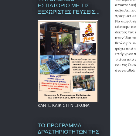
αποστολική
ΕΣΤΙΑΤΟΡΙΟ ΜΕ ΤΙΣ
δοξασίες, κ
ΞΕΧΩΡΙΣΤΕΣ ΓΕΥΣΕΙΣ...
πραγματική
Να αφήσουμε
κάνουμε αυτ
σέκτες του
στον ίδιο τ
θεολογία κ
φύγει από τ
υπάρχουν πο
πάνω από ό
και τις Οι
στον καθολ
ΚΆΝΤΕ ΚΛΙΚ ΣΤΗΝ ΕΙΚΌΝΑ
ΤΟ ΠΡΟΓΡΑΜΜΑ
ΔΡΑΣΤΗΡΙΟΤΗΤΩΝ ΤΗΣ