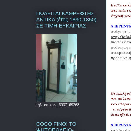
Είστε καλλ
πιστεύετε
ΠΩΛΕΙΤΑΙ ΚΑΘΡΕΦΤΗΣ
ψυχική γαλ
ΑΝΤΙΚΑ (έτος 1830-1850)
ΣΕ ΤΙΜΗ ΕΥΚΑΙΡΙΑΣ
π.Ι
E
ΡΩΝΥ
ανάγκη της
στην Ορθοδ
πιο πολύ το
μυσταγωγικό
πνευματική
προσευχή, 
Οι εκκλησί
τα πολιτικ
καλύτερα α
τηλ. επικοιν. 6937169268
να ισχυριζ
διακυβεύο
COCO FINO! ΤΟ
π.Ι
E
ΡΩΝΥ
ΨΗΤΟΠΩΛΕΙΟ-
να λέμε ότ