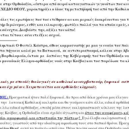
 στην Ορθοδοξία, «ύστερα από σειρά καταιγιστικών γεγονότων που κιν
ΧΕΔΙΟ ΘΕΟΥ, χαρακτηρίζει ο ίδιος τη μεταπήδησή του από την Καθολι
όλες τις ερωτήσεις που του ετέθησαν αν και μερικές διακρίνονται για 
ήρ Ιερώνυμος, ευθύς και ειλικρινής, φωτίζει πολλά για τα οποία εμείς, ο
σάνυχτα. Διαβάστε την, αξίζει τον κόπο!
νται τέτοιες συνεντεύξεις συχνά.
---------------
ληκτικό: Ο Φιντέλ Κάστρο, άθεος κομμουνιστής με μια γενναία του πολ
 τα πήγαινε καλά με το Βατικανό, σε αντιπερισπασμό, κάλεσε στην Αβ
Βαρθολομαίο, έκτισε με δαπάνες της Κυβέρνησής του τον Ορθόδοξο να
ο μοναδικός Ελληνο-ορθόδοξος ναός στην Κούβα) και του παρέδωσε τα κλ
ικός, με σπουδές θεολογικές σε καθολικό κονσερβατουάρ, ξαφνικά ασπ
και όχι μόνον. Χειροτονείται και ορθόδοξος κληρικός.
ΜΟΣ:
Πραγματικά ήταν πολύ ξαφνικά. Αν πριν από δέκα χρόνια μου έλεγαν 
την λατινική Καθολική εκκλησία και θα γινόμουν κάτι άλλο, ειδικά ορθόδοξ
ι λέω ειδικά ορθόδοξος, επειδή μέσα στους εκκλησιαστικούς κύκλους της λα
όταν την αναφέρουν, κά
της Κούβας, η Ορθοδοξία είναι σχεδόν άγνωστη και
ία, αμορφωσιά, και αποστασία της πίστεως!
Εγώ έλαβα εκκλησιαστική 
σουίτες, γνωστούς από την ιδιαίτερη αφοσίωση τους στο παπικό θρόνο. Πρα
χέδιο Θεού
, αυτό το πιστεύω απόλυτα. Πήγα πρώτη φορά στο Ορθόδοξο ναό