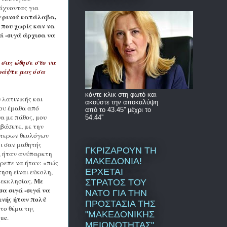
άχνοντας για
περινού κατάλαβα,
 που χωρίς καν να
ά -σιγά άρχισα να
 σας ώθησε στο να
ράψτε μας όσα
κάντε κλικ στη φωτό και
 λατινικής και
ακούστε την αποκαλύψη
που έμαθα από
από το 43.45'' μέχρι το
α με πάθος, μου
54.44''
βάσετε, με την
λύτερων θεολόγων
τι σαν μαθητής
ΓΚΡΙΖΑΡΟΥΝ ΤΗ
α, ήταν ανύπαρκτη
ΜΑΚΕΔΟΝΙΑ!
πρεπε να ήταν: «πώς
ΕΡΧΕΤΑΙ
ηση είναι εύκολη,
Με
 εκκλησίας.
ΣΤΡΑΤΟΣ ΤΟΥ
α σιγά -σιγά να
ΝΑΤΟ ΓΙΑ ΤΗΝ
ινής ήταν πολύ
ΠΡΟΣΤΑΣΙΑ ΤΗΣ
 το θέμα της
"ΜΑΚΕΔΟΝΙΚΗΣ
que
.
ΜΕΙΟΝΟΤΗΤΑΣ"