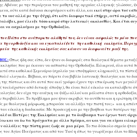
ης Αβάνας με την περιέργεια του μαθητή της αρχαίας ελληνικής γλώσσας, ψ
εκεί στην ώρα του εσ
μενα, ούτε κατά διάνοια σκεφτόμουν κάτι άλλο, και
με το νου αλλά με την ψύχη), ότι κάτι διαφορετικό υπήρχε, αυτό ακριβώς,
ταλάβει, μου έλειψε τόσο καιρό στην λατινικές ακολουθίες. Και έτσι σιγ
αι να ασχολούμαι με την Ορθοδοξία.
του Πάπα στο ανύπαρκτο αλάθητό του, δεν είναι ασφαλώς το μόνο που
ε την ορθοδοξία και να εγκαταλείψετε την καθολική εκκλησία. Περιγ
εία της καθολικής εκκλησίας σας κάνουν να διαφωνείτε μαζί της.
ΜΟΣ:
Όπως ήδη σας είπα, δεν ήταν οι διαφορές στα θεολογικά θέματα μεταξύ
εκκλησίας που με έκαναν να ασπαστώ την Ορθοδοξία. Ειλικρινά, όλα αυτά 
μετά στο καθολικό Σεμινάριο (σχολείο για υποψηφίους κληρικούς), τα πίστεψ
ολύ «λογικά». Βέβαια, αν πάρετε ένα βιβλίο λατινικής θεολογίας και το δια
 της πίστεως και ότι αυτά που εκεί γράφει έχουν την επικύρωση των μεγα
( τουλάχιστον από δυτικής άποψης), θα είναι πολύ εύκολο να καταλάβετε ό
θεολογίας δεν είχα την ανάγκη να ψάξω αλλού και μάλιστα όταν η ορθοδοξί
ου περιβάλλον. Το πρόβλημα μου ήταν ακριβώς το αντίθετο και η ερώτηση έ
ς με θεολογική μόρφωση, μπορούσε να αλλάξει την πιστή του;» και η απάντ
ήταν εύκολη η διαδικασία: Με προσευχή και με την βοήθεια των πατέρων της
ολύ οι Πατέρες της Εκκλησίας και με το διάβασμα των έργων τους άρχισ
ω και να δω τα πράγματα με άλλο πρίσμα, αν και για να είμαι ειλικρ
εν αλλάζεις την πίστη μιας ζωής σε μια μέρα
. Το πιο δύσκολο σημείο ήταν
ς του Αγίου Πνεύματος και από του Υιού η όπως το γνωρίζουμε όλοι το
filio