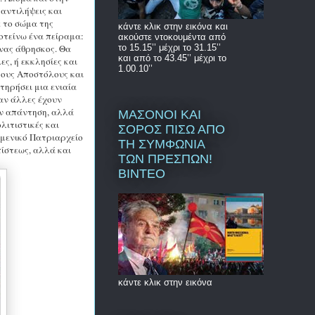
αντιλήψεις και
ε το σώμα της
κάντε κλικ στην εικόνα και
οτείνω ένα πείραμα:
ακούστε ντοκουμέντα από
το 15.15’’ μέχρι το 31.15’’
ένας άθρησκος. Θα
και από το 43.45’’ μέχρι το
ς, ή εκκλησίες και
1.00.10’’
τους Αποστόλους και
τηρήσει μια ενιαία
αν άλλες έχουν
την απάντηση, αλλά
ΜΑΣΟΝΟΙ ΚΑΙ
λιτιστικές και
ΣΟΡΟΣ ΠΙΣΩ ΑΠΟ
υμενικό Πατριαρχείο
ΤΗ ΣΥΜΦΩΝΙΑ
πίστεως, αλλά και
ΤΩΝ ΠΡΕΣΠΩΝ!
ΒΙΝΤΕΟ
κάντε κλικ στην εικόνα