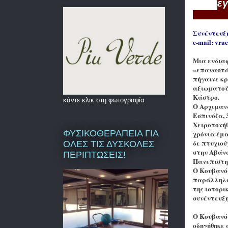
εγ
Συνέντευξ
e-mail
:
vrac
Μια ενδια
«επαναστάτ
πήγαινε κρ
αξιωματού
Κάστρο.
κάντε κλικ στη φωτογραφία
Ο Αρχιμανδ
Εσπινόζα, 
Χειροτονήθ
ΦΥΣΙΚΟΘΕΡΑΠΕΙΑ ΓΙΑ
χρόνια έμα
δε πτυχιού
ΟΛΕΣ ΤΙΣ ΔΥΣΚΟΛΕΣ
στην Αβάνα
ΠΕΡΙΠΤΩΣΕΙΣ!
Πανεπιστη
Ο Κουβανός
παράλληλα
της ιστορι
συνέντευξη
Ο Κουβανός
οδηγήθηκε 