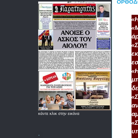
ΟΡΘΟΔΟ
·
«Η
·
«Μ
ά
·
«Σ
εκ
εσ
·
«Η
μπ
δε
·
«Σ
αν
α
κάντε κλικ στην εικόνα
·
«
υπ
.