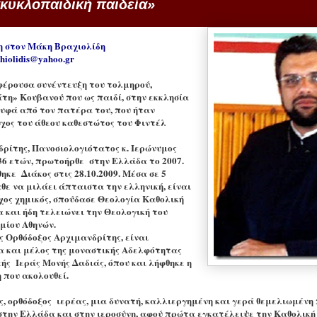
κυκλοπαιδική παιδεία»
η στον Μάκη Βραχιολίδη
hiolidis@yahoo.gr
φέρουσα συνέντευξη του τολμηρού,
η» Κουβανού που ως παιδί, στην εκκλησία
υφά από τον πατέρα του, που ήταν
χος του άθεου καθεστώτος του Φιντέλ
ρίτης, Πανοσιολογιότατος κ. Ιερώνυμος
36 ετών, πρωτοήρθε στην Ελλάδα το 2007.
ηκε Διάκος στις 28.10.2009. Μέσα σε 5
θε να μιλάει άπταιστα την ελληνική, είναι
χος χημικός, σπούδασε Θεολογία Καθολική
 και ήδη τελειώνει την Θεολογική του
μίου Αθηνών.
 Ορθόδοξος Αρχιμανδρίτης, είναι
 και μέλος της μοναστικής Αδελφότητας
κής Ιεράς Μονής Δαδιάς, όπου και λήφθηκε η
 που ακολουθεί.
, ορθόδοξος ιερέας, μια δυνατή, καλλιεργημένη και γερά θεμελιωμένη
στην Ελλάδα και στην ιεροσύνη, αφού πρώτα εγκατέλειψε την Καθολική