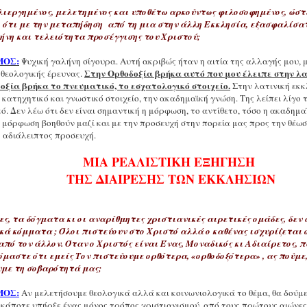
ιεργημένος, μελετημένος και υποθέτω αρκούντως φιλοσοφημένος, ώστε
, ότι με την μεταπήδηση από τη μια στην άλλη Εκκλησία, εξασφαλίσα
ήνη και τελειότητα προσέγγισης του Χριστού;
ΜΟΣ:
Ψυχική γαλήνη σίγουρα. Αυτή ακριβώς ήταν η αιτία της αλλαγής μου, 
Στην Ορθοδοξία βρήκα αυτό που μου έλειπε στην λα
 θεολογικής έρευνας.
οξία βρήκα το πνευματικό, το εσχατολογικό στοιχείο.
Στην λατινική εκκ
 κατηχητικό και γνωστικό στοιχείο, την ακαδημαϊκή γνώση. Της λείπει λίγο 
. Δεν λέω ότι δεν είναι σημαντική η μόρφωση, το αντίθετο, τόσο η ακαδημαϊ
 μόρφωση βοηθούν μαζί και με την προσευχή στην πορεία μας προς την θέωσ
η αδιάλειπτος προσευχή.
ΜΙΑ ΡΕΑΛΙΣΤΙΚΗ ΕΞΗΓΗΣΗ
ΤΗΣ ΔΙΑΙΡΕΣΗΣ ΤΩΝ ΕΚΚΛΗΣΙΩΝ
ες, τα δόγματα κι οι αναρίθμητες χριστιανικές αιρετικές ομάδες, δεν 
ά κόμματα ; Όλοι πιστεύουν στο Χριστό αλλά ο καθένας ισχυρίζεται 
πό τον άλλον. Όταν ο Χριστός είναι Ένας, Μοναδικός κι Αδιαίρετος, π
όμαστε ότι εμείς Τον πιστεύουμε ορθότερα, «ορθοδοξότερα» , ας πούμε,
υμε τη σοβαρότητά μας;
ΜΟΣ:
Αν μελετήσουμε θεολογικά αλλά και κοινωνιολογικά το θέμα, θα δούμ
ι κάποτε υπήρξε ένας μόνος τρόπος χριστιανισμού, από τους πρώτους αιώνες