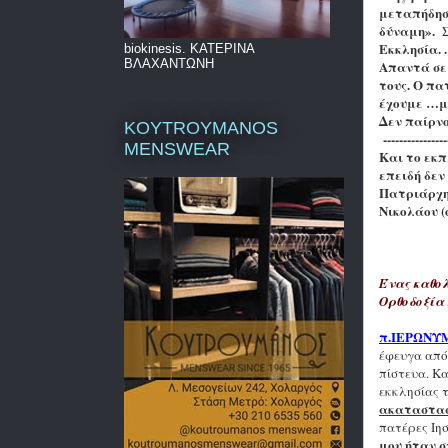
μεταπήδησε
δύναμη». Σ
Εκκλησία. .
biokinesis. ΚΑΤΕΡΙΝΑ
ΒΛΑΧΑΝΤΩΝΗ
Απαντά σε 
τους. Ο πατ
έχουμε …με
Δεν παίρνο
KOYTROYMANOS
----------------
MENSWEAR
Και το εκπ
επειδή δεν
Πατριάρχη 
Νικολάου (
Ένας καθολ
Ορθοδοξία 
π.Ι
E
ΡΩΝΥ
έφευγα από 
πίστευα. Κα
εκκλησίας 
ακαταστασ
πατέρες Ιη
μου ήταν σ