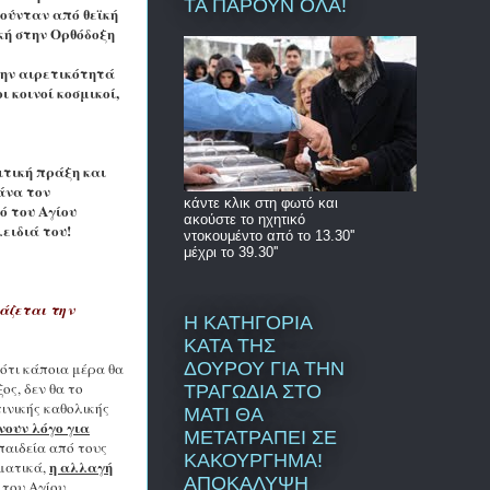
ΤΑ ΠΑΡΟΥΝ ΟΛΑ!
ούνταν από θεϊκή
κή στην Ορθόδοξη
την αιρετικότητά
ι κοινοί κοσμικοί,
ιτική πράξη και
άνα τον
κάντε κλικ στη φωτό και
ό του Αγίου
ακούστε το ηχητικό
ειδιά του!
ντοκουμέντο από το 13.30''
μέχρι το 39.30''
άζεται την
Η ΚΑΤΗΓΟΡΙΑ
ΚΑΤΑ ΤΗΣ
ΔΟΥΡΟΥ ΓΙΑ ΤΗΝ
ότι κάποια μέρα θα
ος, δεν θα το
ΤΡΑΓΩΔΙΑ ΣΤΟ
τινικής καθολικής
ΜΑΤΙ ΘΑ
νουν λόγο για
ΜΕΤΑΤΡΑΠΕΙ ΣΕ
παιδεία από τους
ΚΑΚΟΥΡΓΗΜΑ!
η αλλαγή
γματικά,
ΑΠΟΚΑΛΥΨΗ
 του Αγίου