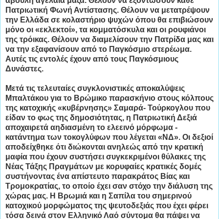
άβουλη αγελαία μάζα. Θέλουν να εξοντώσουν κάθε
Πατριωτική Φωνή Αντίστασης. Θέλουν να μετατρέψουν
την Ελλάδα σε κολαστήριο ψυχών όπου θα επιβιώσουν
μόνο οι «εκλεκτοί», τα κομματόσκυλα και οι ρουφιάνοι
της τρόικας. Θέλουν να διαμελίσουν την Πατρίδα μας και
να την εξαφανίσουν από το Παγκόσμιο στερέωμα.
Αυτές τις εντολές έχουν από τους Παγκόσμιους
Δυνάστες.
Μετά τις τελευταίες συγκλονιστικές αποκαλύψεις
Μπαλτάκου για το Βρώμικο παρασκήνιο στους κόλπους
της κατοχικής «κυβέρνησης» Σαμαρά- Τούρκογλου που
είδαν το φως της δημοσιότητας, η Πατριωτική Δεξιά
αποχαιρετά αηδιασμένη το ελεεινό μόρφωμα -
κατάντημα των τοκογλύφων που λέγεται «ΝΔ». Οι δεξιοί
αποδείχθηκε ότι διώκονται ανηλεώς από την κρατική
μαφία που έχουν συστήσει συγκεκριμένοι θύλακες της
Νέας Τάξης Πραγμάτων με κορυφαίες κρατικές δομές
συστήνοντας ένα απίστευτο παρακράτος Βίας και
Τρομοκρατίας, το οποίο έχει σαν στόχο την διάλυση της
χώρας μας. Η Βρωμιά και η Σαπίλα του σημερινού
κατοχικού μορφώματος της ψευτοδεξιάς που έχει φέρει
τόσα δεινά στον Ελληνικό Λαό σύντομα θα πάψει να