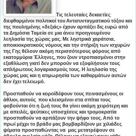
Τις τελευταίες δεκαετίες
διεφθαρμένοι πολιτικοί του Αντισυνταγματικού τόξου και
της πουλημένης «δεξιάς» έχουν αρπάξει δις ευρώ από
τα Δημόσια Ταμεία σε μια άνευ προηγουμένου
λεηλασία της χώρας μας. Με ληστρικά χαράτσια,
αποικιοκρατικούς νόμους και την στήριξη των ισχυρών
της Γης θέλουν ακόμη περισσότερους φόρους από
εκατομμύρια Έλληνες, που ζουν ντροπιασμένοι στην
εξαθλίωση γιατί δεν μπορούν να εξοφλήσουν τους
απλήρωτους λογαριασμούς τους. Η λεηλασία της
χώρας μας και η ατιμωρησία των καθαρμάτων αυτών
δεν έχει τελειωμό.
Προσπαθούν να κοροϊδέψουν τους πεινασμένους οι
άθλιοι, αυτούς που κλεισμένοι στα σπίτια τους
φοβούνται ότι η ζωή τους θα γίνει ακόμη χειρότερη και
με απειλές, ψεύτικες υποσχέσεις και τρομοκρατία
προσπαθούν να αρπάξουν την ψήφο τους. Από το
πρωί μέχρι το βράδυ μας βομβαρδίζουν με χιλιάδες
ψέματα προσπαθώντας να μας μετατρέψουν σε