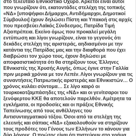
στο τελευταίο Εθνικιστικό Οχυρό. Αρκετοί είναι αυτοί
που γνωρίζουν ότι, εκατοντάδες στελέχη της τοπικής
«ΝΔ» [υποψήφιοι Δήμαρχοι, Αντιδήμαρχοι, Δημοτικοί
Σύμβουλοι] έχουν δηλώσει Πίστη και Υπακοή στις αρχές
που πρεσβεύει Λαϊκός Σύνδεσμος. Πατρίδα Τιμή
Αξιοπρέπεια. Εκείνο όμως που προκαλεί μεγάλη
εντύπωση και λίγοι γνωρίζουν, είναι το γεγονός ότι
δεκάδες στελέχη της αριστεράς, αηδιασμένοι με την
κατάντια της Πατρίδας μας και την διαφθορά που έχει
διαβρώσει τον χώρο τους, έχουν δηλώσει με
αποφασιστικότητα ότι θα στηρίξουν τους Έλληνες
Εθνικιστές της Χρυσής Αυγής, όπως έγινε στην Γαλλία
πριν μερικά χρόνια με τον Λεπέν. Λίγοι γνωρίζουν για τις
συναντήσεις Πατριωτικής αριστεράς και Εθνικιστών… Ο
χρόνος κυλάει σύντομα… Σε λίγο καιρό οι
τουρκοκοτζαμπάσηδες της «ΝΔ» και οι γενίτσαροι του
ξενόφερτου ΚΚΕ θα αποτελούν παρελθόν. Αμέτρητα τα
εγκλήματα, οι προδοσίες και οι πράξεις Εθνικής
Ταπείνωσης από τους ανθέλληνες του
Αντισυνταγματικού τόξου. Όσοι από τα στελέχη της
ελεεινής και σάπιας «ΝΔ» εξακολουθούν να στηρίζουν
τους προδότες του Γένους των Ελλήνων το κάνουν για
δύο λόγους. Ο πρώτος είναι ότι πιστεύουν στο χρήμα,