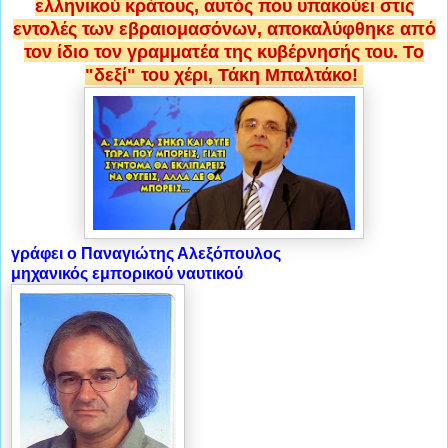
ελληνικού κράτους, αυτός που υπακούει στις
εντολές των εβραιομασόνων, αποκαλύφθηκε από
τον ίδιο τον γραμματέα της κυβέρνησής του. Το
"δεξί" του χέρι, Τάκη Μπαλτάκο!
γράφει ο Παναγιώτης Αλεξόπουλος
μηχανικός εμπορικού ναυτικού