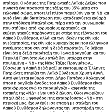
υπάρχει. Ο κόσμος της Πατριωτικής Λαϊκής Δεξιάς που
συνιστά ένα ποσοστό της τάξης του 35% μέσα στο
εκλογικό σώμα, αποτελεί πλέον παρελθόν για τη ΝΔ και
αυτό είναι μία διαπίστωση που καταδεικνύεται καθαρά
στην υπόθεση Μπαλτάκου, πέρα από την συνωμοσία
που στήθηκε από κορυφαίους κρατικούς και
κυβερνητικούς παράγοντες με στόχο της εξόντωση του
Λαϊκού Συνδέσμου, αλλά και των ιδεών της εθνικής
ανεξαρτησίας, της εθνικής κυριαρχίας και του ελληνικού
πνεύματος που συνιστά η δεξιά παράταξη. Το βέβαιο
είναι ότι η δεξιά παράταξη του Ίωνα Δραγούμη και του
Περικλή Γιαννόπουλου απλά δεν υπάρχει στην
πουλημένη « ΝΔ» της Νέας Τάξης Πραγμάτων...
Σύσσωμη η Λαϊκή Δεξιά μαζί με εκατομμύρια Έλληνες
Πατριώτες στηρίζει τον Λαϊκό Σύνδεσμο Χρυσή Αυγή.
Αυτό φαίνεται καθαρά στον Δήμο Παπάγου Χολαργού
όπου η ραγδαία άνοδος του Λαϊκού Συνδέσμου είναι
κατακόρυφος ενώ το παραμάγαζο - καφενείο της
τοπικής της «ΝΔ» είναι υπό διάλυση. Όλοι γνωρίζουν
ότι χιλιάδες ψηφοφόροι της
καταρρέουσας «ΝΔ» στη
περιοχή μας, έχουν έρθει σε επαφή με στελέχη του
Λαϊκού Συνδέσμου δηλώνοντας την υποστήριξη τους