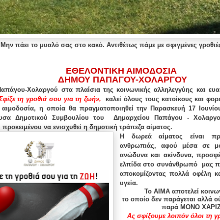
Μην πάει το μυαλό σας στο κακό. Αντιθέτως πάμε με σφιγμένες γροθιές
ΕΘΕΛΟΝΤΙΚΗ ΑΙΜΟΔΟΣΙΑ
ΔΗΜΟΥ ΠΑΠΑΓΟΥ-ΧΟΛΑΡΓΟΥ
απάγου-Χολαργού στα πλαίσια της κοινωνικής αλληλεγγύης και ευα
Σφίξε τη γροθιά σου για τη ζωή»,
καλεί όλους τους κατοίκους και φορ
ή αιμοδοσία, η οποία θα πραγματοποιηθεί την Παρασκευή 17 Ιουνίου
υσα Δημοτικού Συμβουλίου του Δημαρχείου Παπάγου - Χολαργού
 προκειμένου να ενισχυθεί η δημοτική τράπεζα αίματος.
Η δωρεά αίματος είναι πρ
ανθρωπιάς, αφού μέσα σε μό
ανώδυνα και ακίνδυνα, προσφ
ελπίδα στο συνάνθρωπό μας πο
αποκομίζοντας πολλά οφέλη κα
υγεία.
Το ΑΙΜΑ αποτελεί κοινω
το οποίο δεν παράγεται αλλά ού
παρά ΜΟΝΟ ΧΑΡΙΖ
Ας σφίξουμε λοιπόν όλοι τη γρ