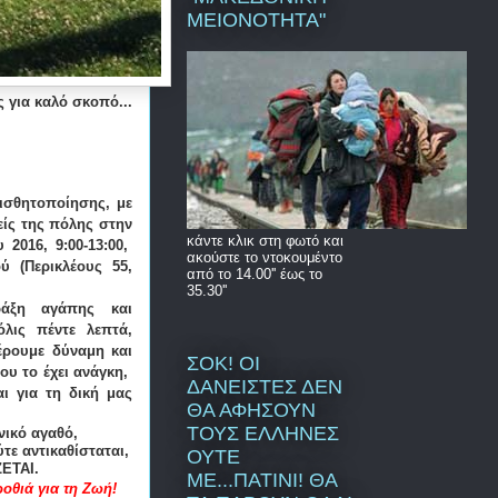
ΜΕΙΟΝΟΤΗΤΑ"
 για καλό σκοπό...
ισθητοποίησης, με
είς της πόλης στην
κάντε κλικ στη φωτό και
 2016, 9:00-13:00,
ακούστε το ντοκουμέντο
 (Περικλέους 55,
από το 14.00'' έως το
35.30''
άξη αγάπης και
λις πέντε λεπτά,
έρουμε δύναμη και
ΣΟΚ! ΟΙ
υ το έχει ανάγκη,
ΔΑΝΕΙΣΤΕΣ ΔΕΝ
ι για τη δική μας
ΘΑ ΑΦΗΣΟΥΝ
ΤΟΥΣ ΕΛΛΗΝΕΣ
νικό αγαθό,
τε αντικαθίσταται,
ΟΥΤΕ
ΕΤΑΙ.
ΜΕ...ΠΑΤΙΝΙ! ΘΑ
οθιά για τη Ζωή!